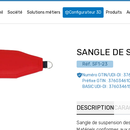
il
Société
Solutions métiers
Configurateur 3D
Produits
A
SANGLE DE 
Réf.
SF1-23
Numéro GTIN/UDI-DI :
37
Préfixe GTIN :
37603461
BASIC UDI-DI :
37603461
DESCRIPTION
CARA
Sangle de suspension de
Matériels conformes aux