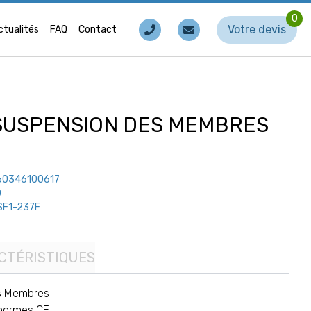
0
Votre devis
ctualités
FAQ
Contact
SUSPENSION DES MEMBRES
60346100617
0
SF1-237F
CTÉRISTIQUES
s Membres
 normes CE