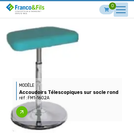
0
MODÈLE
Accoudoirs Télescopiques sur socle rond
réf :
FM1-1602A