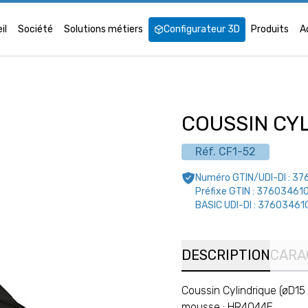
il
Société
Solutions métiers
Configurateur 3D
Produits
A
COUSSIN CYL
Réf.
CF1-52
Numéro GTIN/UDI-DI :
37
Préfixe GTIN :
37603461
BASIC UDI-DI :
37603461
DESCRIPTION
CARA
Coussin Cylindrique (øD15
mousse : HR4044E