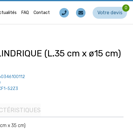
0
Votre devis
ctualités
FAQ
Contact
INDRIQUE (L.35 cm x ø15 cm)
60346100112
0
CF1-52Z3
CTÉRISTIQUES
 cm x 35 cm)