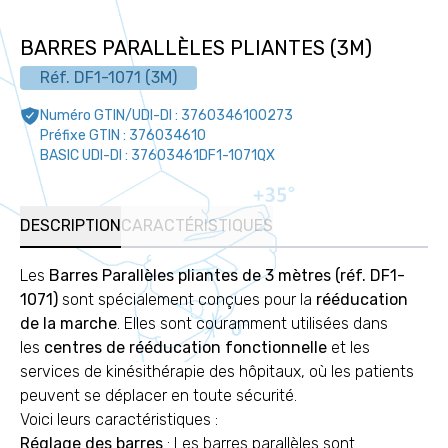
BARRES PARALLÈLES PLIANTES (3M)
Réf.
DF1-1071 (3M)
Numéro GTIN/UDI-DI :
3760346100273
Préfixe GTIN :
376034610
BASIC UDI-DI :
37603461DF1-1071QX
DESCRIPTION
CARACTÉRISTIQUES
Les
Barres Parallèles pliantes de 3 mètres (réf. DF1-
1071)
sont spécialement conçues pour la
rééducation
de la marche
. Elles sont couramment utilisées dans
les
centres de rééducation fonctionnelle
et les
services de kinésithérapie des hôpitaux, où les patients
peuvent se déplacer en toute sécurité.
Voici leurs caractéristiques :
Réglage des barres
: Les barres parallèles sont