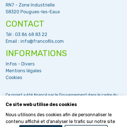
RN7 - Zone Industrielle
58320 Pougues-les-Eaux
CONTACT
Tél :
03 86 68 83 22
Email :
info@francofils.com
INFORMATIONS
Infos - Divers
Mentions légales
Cookies
Ce projet a été financé par le Gouvernement dans le cadre du
plan de relance et par l'Union Europeenne dans le cadre de
Ce site web utilise des cookies
NextGenerationEU
Nous utilisons des cookies afin de personnaliser le
contenu affiché et d'analyser le trafic sur notre site